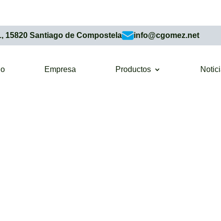
1, 15820 Santiago de Compostela
info@cgomez.net
io
Empresa
Productos
Notic