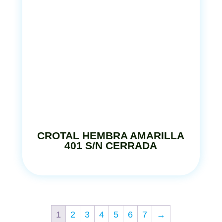
CROTAL HEMBRA AMARILLA
401 S/N CERRADA
1
2
3
4
5
6
7
→