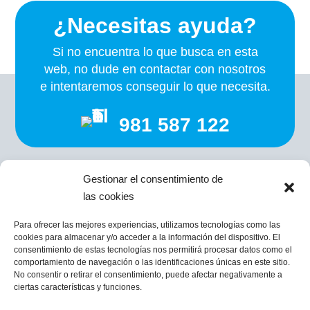
¿Necesitas ayuda?
Si no encuentra lo que busca en esta
web, no dude en contactar con nosotros
e intentaremos conseguir lo que necesita.
981 587 122
Gestionar el consentimiento de
las cookies
Para ofrecer las mejores experiencias, utilizamos tecnologías como las
Costa de San Marcos, 11, 15820 Santiago de
cookies para almacenar y/o acceder a la información del dispositivo. El
Compostela
consentimiento de estas tecnologías nos permitirá procesar datos como el
info@cgomez.net
comportamiento de navegación o las identificaciones únicas en este sitio.
No consentir o retirar el consentimiento, puede afectar negativamente a
Atendemos por Whatsapp 607 439 343
ciertas características y funciones.