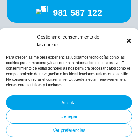
981 587 122
Gestionar el consentimiento de
las cookies
Para ofrecer las mejores experiencias, utilizamos tecnologías como las
Costa de San Marcos, 11, 15820 Santiago de
cookies para almacenar y/o acceder a la información del dispositivo. El
Compostela
consentimiento de estas tecnologías nos permitirá procesar datos como el
info@cgomez.net
comportamiento de navegación o las identificaciones únicas en este sitio.
No consentir o retirar el consentimiento, puede afectar negativamente a
Atendemos por Whatsapp 607 439 343
ciertas características y funciones.
Aceptar
Aviso legal
Política de cookies
Denegar
Política de privacidad
Accesibilidad
Ver preferencias
Diseño web