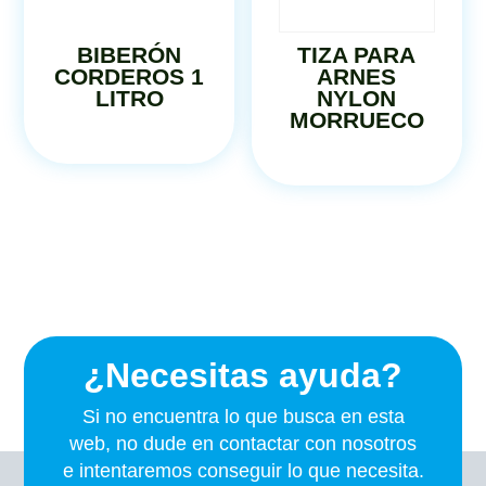
BIBERÓN
TIZA PARA
CORDEROS 1
ARNES
LITRO
NYLON
MORRUECO
¿Necesitas ayuda?
Si no encuentra lo que busca en esta
web, no dude en contactar con nosotros
e intentaremos conseguir lo que necesita.