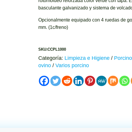
rotomoldeo reforzada color verde con tapa. Es
basculante galvanizado y sistema de volcado l
Opcionalmente equipado con 4 ruedas de gom
mm. (1c/freno)
SKU:CCPL1000
Categoría:
Limpieza e Higiene
/
Porcino
ovino
/
Varios porcino