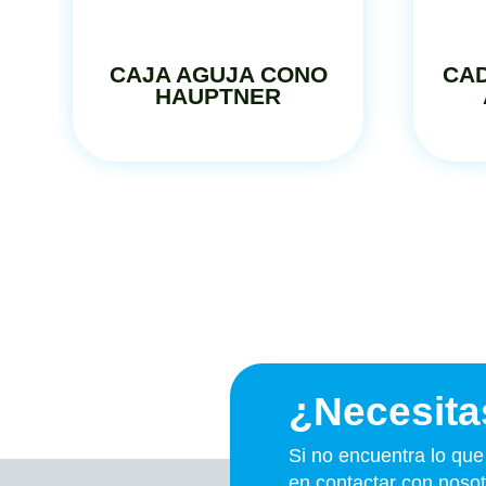
CAJA AGUJA CONO
CAD
HAUPTNER
¿Necesita
Si no encuentra lo qu
en contactar con nosot