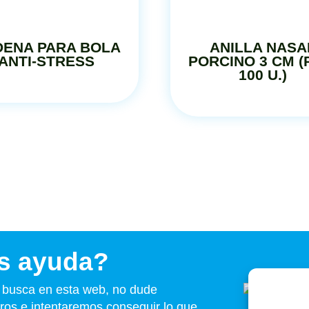
ENA PARA BOLA
ANILLA NASA
ANTI-STRESS
PORCINO 3 CM (
100 U.)
s ayuda?
e busca en esta web, no dude
ros e intentaremos conseguir lo que