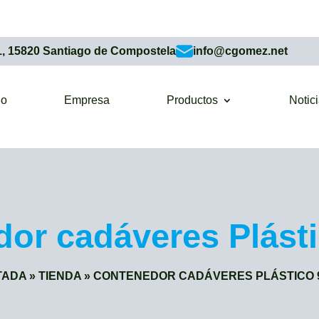
1, 15820 Santiago de Compostela
info@cgomez.net
io
Empresa
Productos
Notic
or cadáveres Plásti
TADA
»
TIENDA
»
CONTENEDOR CADÁVERES PLÁSTICO 9