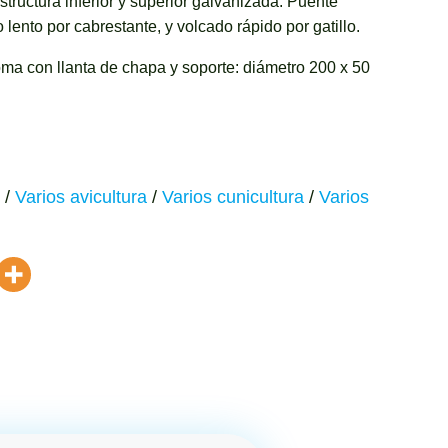
tructura inferior y superior galvanizada. Puente
ento por cabrestante, y volcado rápido por gatillo.
a con llanta de chapa y soporte: diámetro 200 x 50
/
Varios avicultura
/
Varios cunicultura
/
Varios