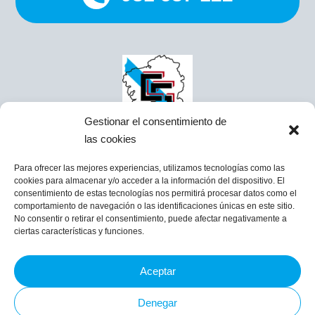
Gestionar el consentimiento de
las cookies
Para ofrecer las mejores experiencias, utilizamos tecnologías como las
Costa de San Marcos, 11, 15820 Santiago de
cookies para almacenar y/o acceder a la información del dispositivo. El
Compostela
consentimiento de estas tecnologías nos permitirá procesar datos como el
info@cgomez.net
comportamiento de navegación o las identificaciones únicas en este sitio.
No consentir o retirar el consentimiento, puede afectar negativamente a
Atendemos por Whatsapp 607 439 343
ciertas características y funciones.
Aceptar
Aviso legal
Política de cookies
Denegar
Política de privacidad