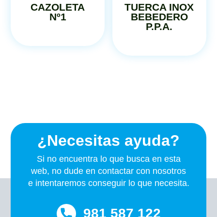
CAZOLETA
TUERCA INOX
Nº1
BEBEDERO
P.P.A.
¿Necesitas ayuda?
Si no encuentra lo que busca en esta
web, no dude en contactar con nosotros
e intentaremos conseguir lo que necesita.
981 587 122