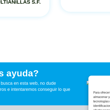
LTIANILLAS S.F.
s ayuda?
e busca en esta web, no dude
ros e intentaremos conseguir lo que
Para ofrecer
almacenar y/
tecnologías
identificaci