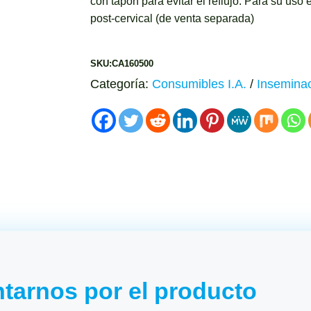
con tapón para evitar el reflujo. Para su uso 
post-cervical (de venta separada)
SKU:CA160500
Categoría:
Consumibles I.A.
/
Inseminac
tarnos por el producto