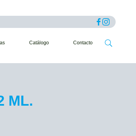
ias
Catálogo
Contacto
2 ML.