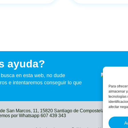
s ayuda?
e busca en esta web, no dude
ros e intentaremos conseguir lo que
Para ofrecer
almacenar y/
tecnologías
identificaci
afectar nega
 de San Marcos, 11, 15820 Santiago de Compostela
info@cgo
emos por Whatsapp 607 439 343
A