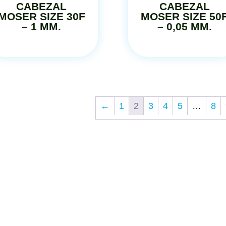
CABEZAL
CABEZAL
MOSER SIZE 30F
MOSER SIZE 50
– 1 MM.
– 0,05 MM.
←
1
2
3
4
5
…
8