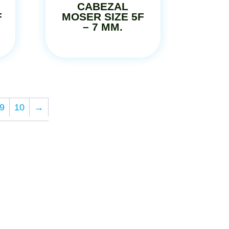
CABEZAL
F
MOSER SIZE 5F
– 7 MM.
9
10
→